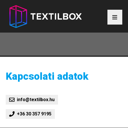
Termékek, árak
Galéria
Kapcsolat
Kapcsolati adatok
info@textilbox.hu
+36 30 357 9195