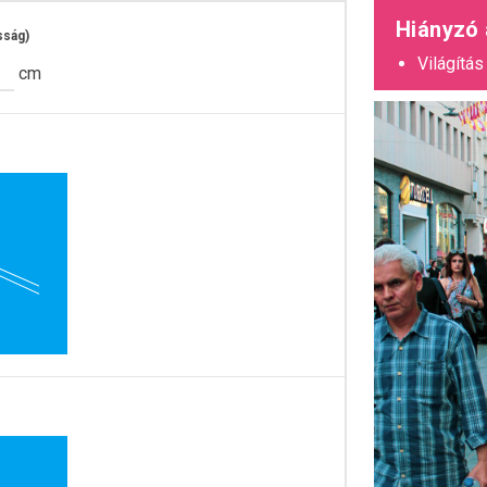
Hiányzó
sság)
Világítás
cm