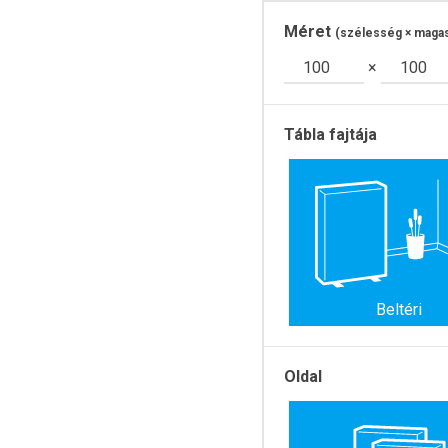
Megállító tábla
Méret
(szélesség × maga
×
Tábla fajtája
Beltéri
Oldal