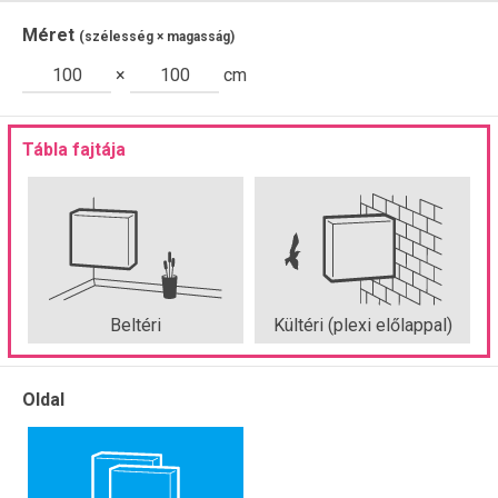
Merőleges tábla
Méret
(szélesség × magasság)
×
cm
Tábla fajtája
Beltéri
Kültéri (plexi előlappal)
Oldal