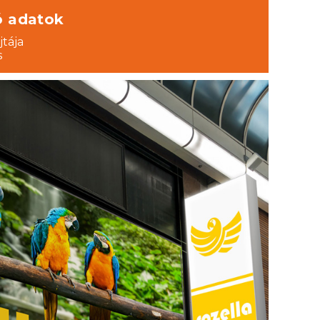
ó adatok
jtája
s