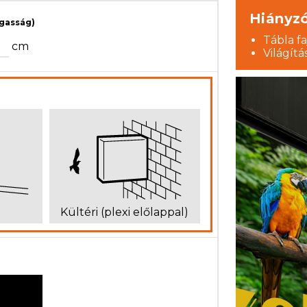
bla
Hiányz
agasság)
Tábla fa
cm
Világítá
Kültéri (plexi előlappal)