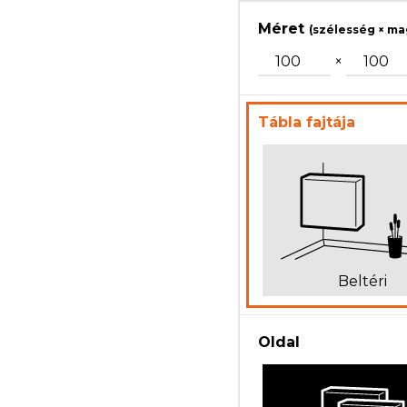
Merőleges tá
Méret
(szélesség × m
×
Tábla fajtája
Beltéri
Oldal